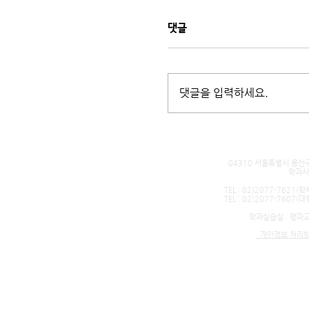
댓글
댓글을 입력하세요.
04310 서울특별시 용산구 청
학과사무실 : 순
TEL : 02)2077-7621(학부
TEL : 02)2077-7607(대학원
학과실습실 : 행파교수회관 71
개인정보 처리